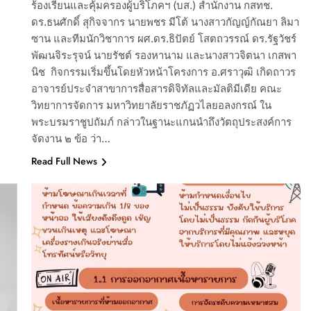
ร้องเรียนและคุ้มครองผู้บริโภคฯ (บส.) สำนักงาน กสทช.
ดร.ธนศักดิ์ สุกิจจากร นายพชร มีโต้ นางสาวกัญญ์กัณยา ลิมา
ซาน และทีมนักวิชาการ ผศ.ดร.ธิปัตย์ โสตถวรรณ์ ดร.รัฐวัชร์
พัฒนจิระรุจน์ นายรัชต์ รองหานาม และนางสาวจิตนา เกสพา
นิช กิจกรรมเริ่มขึ้นโดยหัวหน้าโครงการ อ.ศราวุฒิ เกิดถาวร
อาจารย์ประจำสาขาการสื่อสารดิจิทัลและมัลติมีเดีย คณะ
วิทยาการจัดการ มหาวิทยาลัยราชภัฏวไลยอลงกรณ์ ใน
พระบรมราชูปถัมภ์ กล่าวในฐานะแกนนำถึงวัตถุประสงค์การ
จัดงาน ๒ ข้อ ว่า…
Read Full News