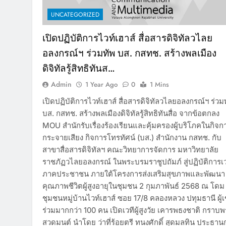
UNCATEGORIZED
เปิดปฏิบัติการไวท์เฮาส์ สื่อสารดิจิทัลวไลย
อลงกรณ์ฯ ร่วมทัพ บส. กสทช. สร้างพลเมือง
ดิจิทัลรู้สิทธิทันส…
Admin
1 Year Ago
0
1 Mins
เปิดปฏิบัติการไวท์เฮาส์ สื่อสารดิจิทัลวไลยอลงกรณ์ฯ ร่วม
บส. กสทช. สร้างพลเมืองดิจิทัลรู้สิทธิทันสื่อ จากข้อตกลง
MOU สำนักรับเรื่องร้องเรียนและคุ้มครองผู้บริโภคในกิจก
กระจายเสียง กิจการโทรทัศน์ (บส.) สำนักงาน กสทช. กับ
สาขาสื่อสารดิจิทัลฯ คณะวิทยาการจัดการ มหาวิทยาลัย
ราชภัฏวไลยอลงกรณ์ ในพระบรมราชูปถัมภ์ สู่ปฏิบัติการเว
ภาคประชาชน ภายใต้โครงการส่งเสริมสุขภาพและพัฒนา
คุณภาพชีวิตผู้สูงอายุในชุมชน 2 กุมภาพันธ์ 2568 ณ โดม
ชุมชนหมู่บ้านไวท์เฮาส์ ซอย 17/8 คลองหลวง ปทุมธานี ผู้เ
ร่วมมากกว่า 100 คน เปิดเวทีผู้สูงวัย เคารพธงชาติ กราบ
สวดมนต์ นำโดย ว่าที่ร้อยตรี ทนงศักดิ์ สุดมลทิน ประธานก