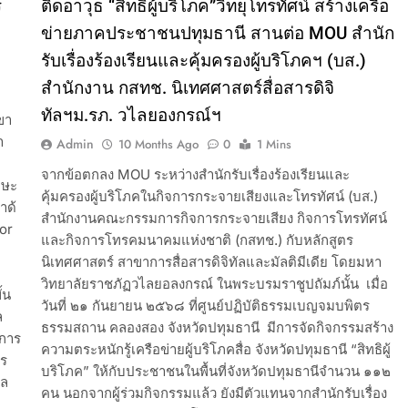
์
ติดอาวุธ “สิทธิผู้บริโภค”วิทยุโทรทัศน์ สร้างเครือ
ข่ายภาคประชาชนปทุมธานี สานต่อ MOU สำนัก
รับเรื่องร้องเรียนและคุ้มครองผู้บริโภคฯ (บส.)
สำนักงาน กสทช. นิเทศศาสตร์สื่อสารดิจิ
ทัลฯม.รภ. วไลยองกรณ์ฯ
ขา
า
Admin
10 Months Ago
0
1 Mins
จากข้อตกลง MOU ระหว่างสำนักรับเรื่องร้องเรียนและ
กษะ
คุ้มครองผู้บริโภคในกิจการกระจายเสียงและโทรทัศน์ (บส.)
าด้
สำนักงานคณะกรรมการกิจการกระจายเสียง กิจการโทรทัศน์
tor
และกิจการโทรคมนาคมแห่งชาติ (กสทช.) กับหลักสูตร
นิเทศศาสตร์ สาขาการสื่อสารดิจิทัลและมัลติมีเดีย โดยมหา
ย
วิทยาลัยราชภัฏวไลยอลงกรณ์ ในพระบรมราชูปถัมภ์นั้น เมื่อ
้น
วันที่ ๒๑ กันยายน ๒๕๖๘ ที่ศูนย์ปฏิบัติธรรมเบญจมบพิตร
ล
ธรรมสถาน คลองสอง จังหวัดปทุมธานี มีการจัดกิจกรรมสร้าง
คการ
ความตระหนักรู้เครือข่ายผู้บริโภคสื่อ จังหวัดปทุมธานี “สิทธิผู้
สร
บริโภค” ให้กับประชาชนในพื้นที่จังหวัดปทุมธานีจำนวน ๑๑๒
คล
คน นอกจากผู้ร่วมกิจกรรมแล้ว ยังมีตัวแทนจากสำนักรับเรื่อง