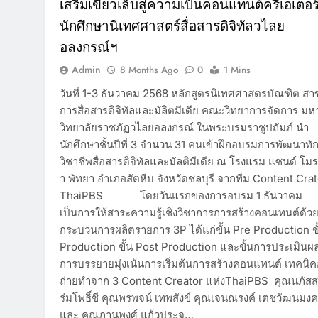
เสริมเขี้ยวเล็บสู่ความเป็นคอนแทนต์ครีเอเตอร
นักศึกษานิเทศศาสตร์สื่อสารดิจิทัลวไลย
อลงกรณ์ฯ
Admin
8 Months Ago
0
1 Mins
วันที่ 1-3 ธันวาคม 2568 หลักสูตรนิเทศศาสตรบัณฑิต สา
การสื่อสารดิจิทัลและมัลิตมีเดีย คณะวิทยาการจัดการ มห
วิทยาลัยราชภัฏวไลยอลงกรณ์ ในพระบรมราชูปถัมภ์ นำ
นักศึกษาชั้นปีที่ 3 จำนวน 31 คนเข้าฝึกอบรมการพัฒนาทั
วิชาชีพสื่อสารดิจิทัลและมัลติมีเดีย ณ โรงแรม แซนด์ โมร
า พัทยา อำเภอสัตหีบ จังหวัดชลบุรี จากทีม Content Cra
ThaiPBS โดยวันแรกของการอบรม 1 ธันวาคม
เป็นการให้สาระความรู้เชิงวิชาการการสร้างคอนเทนต์ด้ว
กระบวนการผลิตรายการ 3P ได้แก่ขั้น Pre Production ขั
Production ขั้น Post Production และขั้นการประเมินผ
การบรรยายมุ่งเน้นการเริ่มต้นการสร้างคอนแทนต์ เทคนิ
ถ่ายทำจาก 3 Content Creator แห่งThaiPBS คุณนภัส
ร่มโพธิ์ชี คุณพรพจน์ เทพสังข์ คุณเจนณรงค์ เตชวัฒนมง
และ คุณภานุพงศ์ แก้วประจุ…