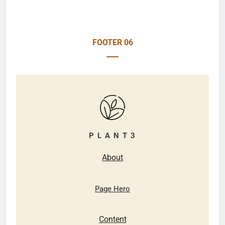
FOOTER 06
P L A N T 3
About
Page Hero
Content