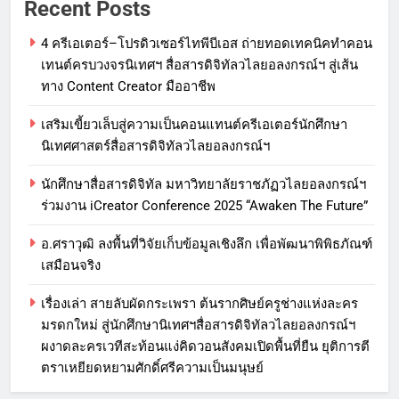
Recent Posts
4 ครีเอเตอร์–โปรดิวเซอร์ไทพีบีเอส ถ่ายทอดเทคนิคทำคอน
เทนต์ครบวงจรนิเทศฯ สื่อสารดิจิทัลวไลยอลงกรณ์ฯ สู่เส้น
ทาง Content Creator มืออาชีพ
เสริมเขี้ยวเล็บสู่ความเป็นคอนแทนต์ครีเอเตอร์นักศึกษา
นิเทศศาสตร์สื่อสารดิจิทัลวไลยอลงกรณ์ฯ
นักศึกษาสื่อสารดิจิทัล มหาวิทยาลัยราชภัฏวไลยอลงกรณ์ฯ
ร่วมงาน iCreator Conference 2025 “Awaken The Future”
อ.ศราวุฒิ ลงพื้นที่วิจัยเก็บข้อมูลเชิงลึก เพื่อพัฒนาพิพิธภัณฑ์
เสมือนจริง
เรื่องเล่า สายลับผัดกระเพรา ต้นรากศิษย์ครูช่างแห่งละคร
มรดกใหม่ สู่นักศึกษานิเทศฯสื่อสารดิจิทัลวไลยอลงกรณ์ฯ
ผงาดละครเวทีสะท้อนแง่คิดวอนสังคมเปิดพื้นที่ยืน ยุติการตี
ตราเหยียดหยามศักดิ์ศรีความเป็นมนุษย์