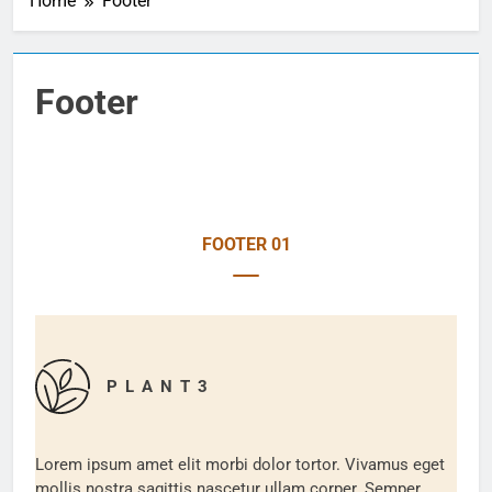
Home
Footer
Creator
Creator
มือ
มือ
อาชีพ
อาชีพ
Footer
FOOTER 01
P L A N T 3
Lorem ipsum amet elit morbi dolor tortor. Vivamus eget
mollis nostra sagittis nascetur ullam corper. Semper